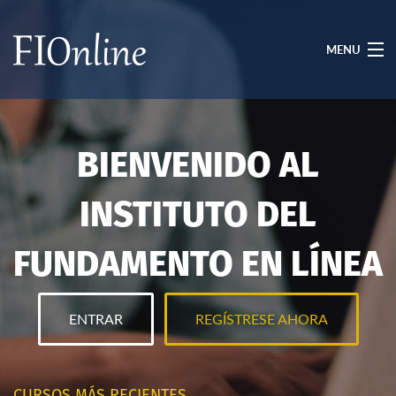
MENU
HOME
BIENVENIDO AL
ARCHIVOS
INSTITUTO DEL
REGÍSTRESE
FUNDAMENTO EN LÍNEA
ENTRAR
AYUDA
ENTRAR
REGÍSTRESE AHORA
ENGLISH
RETURN TO FOUNDATION INSTITUTE
CURSOS MÁS RECIENTES